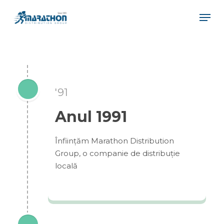
Skip
Men
to
main
content
'91
Anul 1991
Înființăm Marathon Distribution
Group, o companie de distribuție
locală
Contact