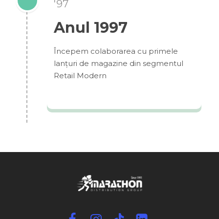
'97
E: clienti@marathon.com.ro
E: office@marathon.com.ro
Anul 1997
T: +40 213 513 193
Filiale Marathon
Începem colaborarea cu primele
lanțuri de magazine din segmentul
Urmărește-ne
Retail Modern